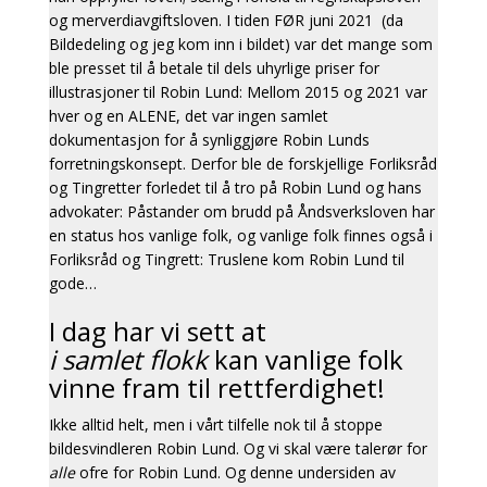
og merverdiavgiftsloven. I tiden FØR juni 2021 (da
Bildedeling og jeg kom inn i bildet) var det mange som
ble presset til å betale til dels uhyrlige priser for
illustrasjoner til Robin Lund: Mellom 2015 og 2021 var
hver og en ALENE, det var ingen samlet
dokumentasjon for å synliggjøre Robin Lunds
forretningskonsept. Derfor ble de forskjellige Forliksråd
og Tingretter forledet til å tro på Robin Lund og hans
advokater: Påstander om brudd på Åndsverksloven har
en status hos vanlige folk, og vanlige folk finnes også i
Forliksråd og Tingrett: Truslene kom Robin Lund til
gode…
I dag har vi sett at
i samlet flokk
kan vanlige folk
vinne fram til rettferdighet!
Ikke alltid helt, men i vårt tilfelle nok til å stoppe
bildesvindleren Robin Lund. Og vi skal være talerør for
alle
ofre for Robin Lund. Og denne undersiden av