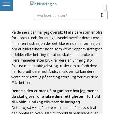
Logg inn
TINGRETTEN
På denne siden har jeg oversikt til alle dere som er ofre
for Robin Lunds forsettlige svindel overfor dere: Dere
Bildedelere
finner en illustrasjon der det ikke er noen informasjon
om at bildet tilhører noen som krever opphavsrettighet
PRISSETTING
til bildet eller betaling for at du skal kunne bruke bildet.
Flere måneder etter bruk får dere en urimelig stor
faktura med straffegebyr og trusler om at fordi dere
GRATIS BILDER
har forbrudt dere mot Åndsverksloven så kan dere
vente dere rettslig pågang og store utgifter hvis dere
Ditt Tannhjul
ikke
betaler.
Denne siden er ment å organisere hva jeg mener
Mistet ditt passord?
du skal gjøre for å sikre dine rettigheter i forhold
til Robin Lund (og tilsvarende luringer).
Det er også viktig å sette robin Lund på plass slik at
han oppfyller loven; særlig i fohold til regnskapsloven