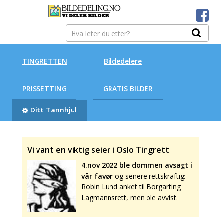
TINGRETTEN
Bildedelere
PRISSETTING
GRATIS BILDER
Ditt Tannhjul
Vi vant en viktig seier i Oslo Tingrett
4.nov 2022 ble dommen avsagt i
vår favør
og senere rettskraftig:
Robin Lund anket til Borgarting
Lagmannsrett, men ble avvist.