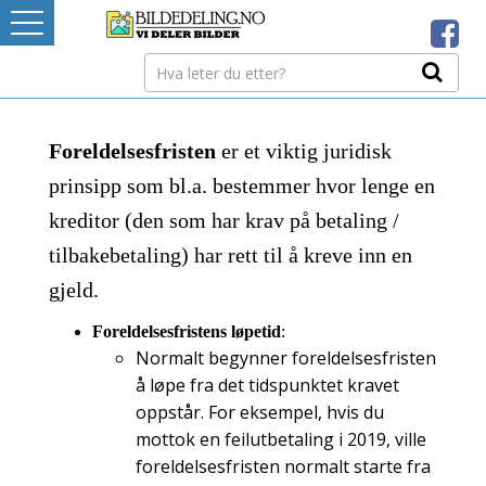
Logg inn
TINGRETTEN
Foreldelsesfristen
er et viktig juridisk
Bildedelere
prinsipp som bl.a. bestemmer hvor lenge en
kreditor (den som har krav på betaling /
PRISSETTING
tilbakebetaling) har rett til å kreve inn en
gjeld.
GRATIS BILDER
Foreldelsesfristens løpetid
:
Ditt Tannhjul
Normalt begynner foreldelsesfristen
å løpe fra det tidspunktet kravet
Mistet ditt passord?
oppstår. For eksempel, hvis du
mottok en feilutbetaling i 2019, ville
foreldelsesfristen normalt starte fra