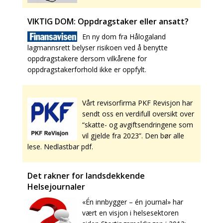
VIKTIG DOM: Oppdragstaker eller ansatt?
En ny dom fra Hålogaland
lagmannsrett belyser risikoen ved å benytte
oppdragstakere dersom vilkårene for
oppdragstakerforhold ikke er oppfylt.
Vårt revisorfirma PKF Revisjon har
sendt oss en verdifull oversikt over
“skatte- og avgiftsendringene som
vil gjelde fra 2023”. Den bør alle
lese. Nedlastbar pdf.
Det rakner for landsdekkende
Helsejournaler
«Én innbygger – én journal» har
vært en visjon i helsesektoren